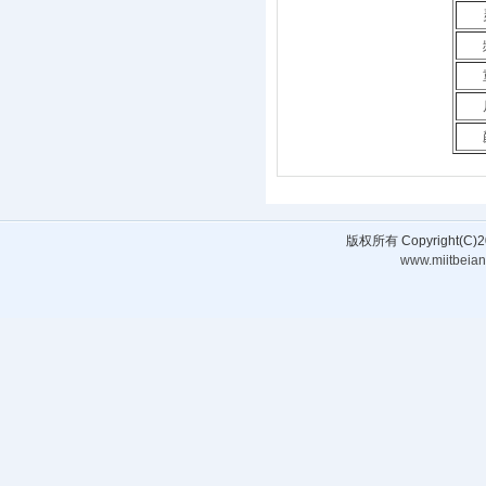
版权所有 Copyright(
www.miitbeian