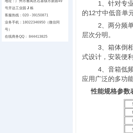
地址：广州市番禺区石基镇市新路49
1
、
针对专业
号开达工业园
J
栋
的
12
寸
中低音单元
客服热线：020 - 39150871
业务手机：18022346950（微信同
2、两分频单
号）
层次分明。
在线商务QQ： 844413825
3、
箱体倒
式设计，安装便
4、音箱低频
应用广泛的多
功
性能规格参数