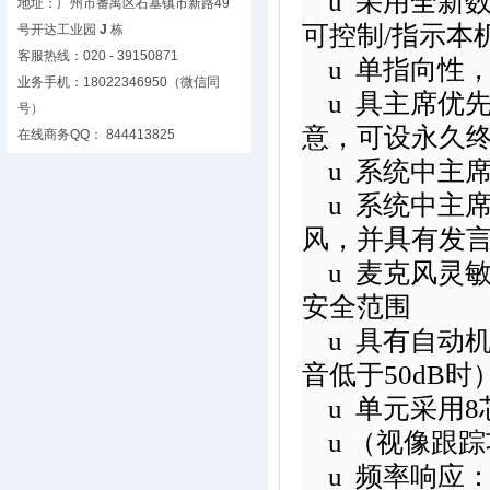
u
采用全新
地址：广州市番禺区石基镇市新路49
可控制
/
指示本
号开达工业园
J
栋
客服热线：020 - 39150871
u
单指向性
业务手机：18022346950（微信同
u
具主席优
号）
意，可设永久
在线商务QQ： 844413825
u
系统中主
u
系统中主
风，并具有发
u
麦克风灵
安全范围
u
具有自动
音低于
50dB
时
u
单元采用
8
u
（视像跟踪
u
频率响应