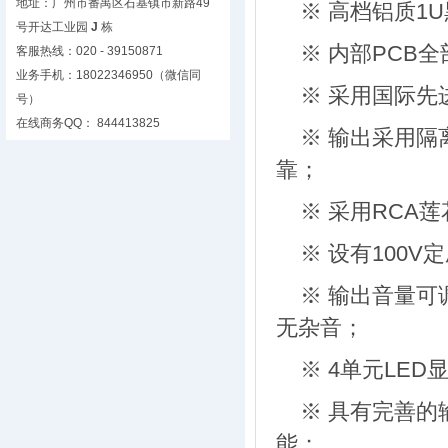
地址：广州市番禺区石基镇市新路49
※ 高档铝质1
号开达工业园
J
栋
※ 内部PCB
客服热线：020 - 39150871
业务手机：18022346950（微信同
※ 采用国际
号）
在线商务QQ： 844413825
※ 输出采用
靠；
※ 采用RCA
※ 设有100
※ 输出音量可
无杂音；
※ 4单元LE
※ 具有完善
能；