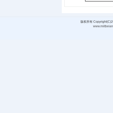
版权所有 Copyright(
www.miitbeian