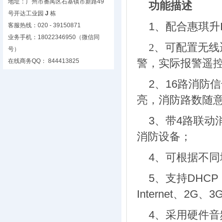
地址：广州市番禺区石基镇市新路49
功能描述
号开达工业园
J
栋
1、
配合惠琪升
客服热线：020 - 39150871
业务手机：18022346950（微信同
可配置无线
2、
号）
警，实际报警遥控
在线商务QQ： 844413825
2、
16路消防
亮，消防路数随意
3、
带4路联动
消防设备；
4、
可根据不同
5、
支持DHC
Internet、2
4、
采用硬件音