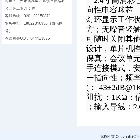
2.4寸高清
地址：广州市番禺区石基镇市新路49
向性电容咪芯
号开达工业园
J
栋
客服热线：020 - 39150871
灯环显示工作
业务手机：18022346950（微信同
方；无噪音轻触
号）
可随时关闭其
在线商务QQ： 844413825
设计，单片机
保真；会议单元
手连接模式，
一指向性；频率响
(：-43±2dB
阻抗 ：1KΩ；信
；输入导线：2.
版权所有 Copyright(