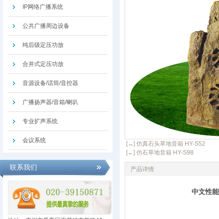
IP网络广播系统
公共广播周边设备
纯后级定压功放
合并式定压功放
音源设备/话筒/音控器
广播扬声器/音箱/喇叭
专业扩声系统
会议系统
[→] 仿真石头草地音箱 HY-S52
[←] 仿石草地音箱 HY-S98
联系我们
产品详情
中文性能